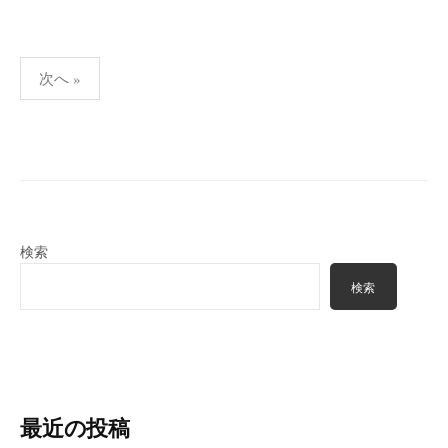
投
次へ »
稿
の
ペ
ー
ジ
送
検索
り
検索
最近の投稿