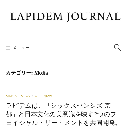
コ
ン
テ
ン
ツ
検
へ
索:
メニュー
ス
キ
ッ
カテゴリー:
Media
プ
MEDIA
NEWS
WELLNESS
/
/
ラピデムは、「シックスセンシズ 京
都」と日本文化の美意識を映す2つのフ
ェイシャルトリートメントを共同開発。