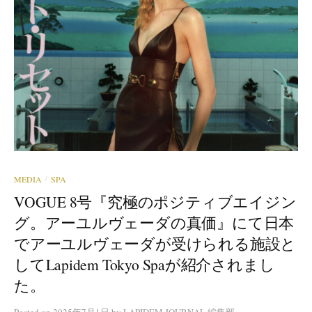
MEDIA
SPA
/
VOGUE 8号『究極のポジティブエイジン
グ。アーユルヴェーダの真価』にて日本
でアーユルヴェーダが受けられる施設と
してLapidem Tokyo Spaが紹介されまし
た。
Posted
on
2025年7月1日
by
LAPIDEM JOURNAL 編集部