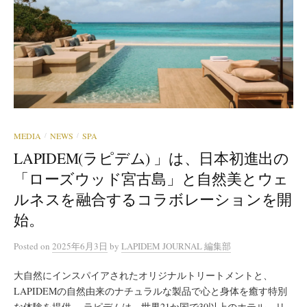
MEDIA
NEWS
SPA
/
/
LAPIDEM(ラピデム) 」は、日本初進出の
「ローズウッド宮古島」と自然美とウェ
ルネスを融合するコラボレーションを開
始。
Posted
on
2025年6月3日
by
LAPIDEM JOURNAL 編集部
大自然にインスパイアされたオリジナルトリートメントと、
LAPIDEMの自然由来のナチュラルな製品で心と身体を癒す特別
な体験を提供。 ラピデムは、世界21か国で30以上のホテル、リ