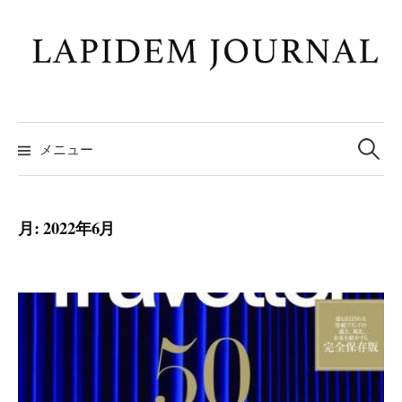
コ
ン
テ
ン
ツ
検
へ
索:
メニュー
ス
キ
ッ
月:
2022年6月
プ