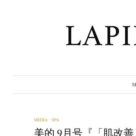
コ
ン
テ
ン
ツ
へ
ス
キ
ッ
プ
S
MEDIA
SPA
/
美的 9月号『「肌改