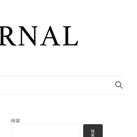
検
索:
検索
検
索