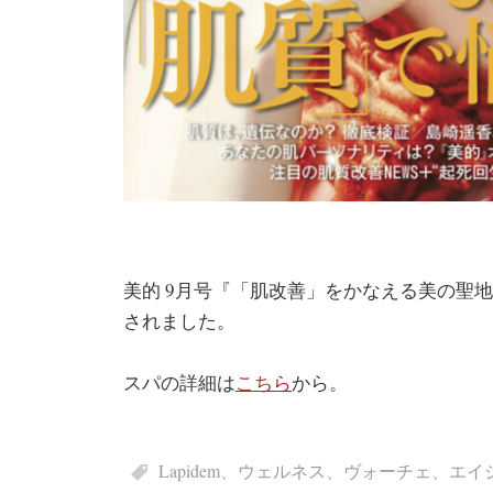
美的 9月号『「肌改善」をかなえる美の聖地を徹底
されました。
スパの詳細は
こちら
から。
Lapidem
、
ウェルネス
、
ヴォーチェ
、
エイ