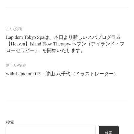
投
古い投稿
Lapidem Tokyo Spaは、本日より新しいスパプログラム
稿
【Heaven】Island Flow Therapy- ヘブン（アイランド・フ
ナ
ローセラピー）- を開始いたします。
ビ
ゲ
新しい投稿
ー
with Lapidem 013：勝山 八千代（イラストレーター）
シ
ョ
ン
検索
検索