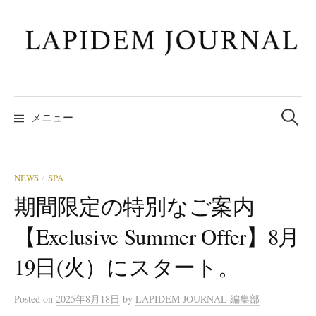
コ
ン
テ
ン
ツ
検
へ
索:
メニュー
ス
キ
ッ
NEWS
SPA
/
プ
期間限定の特別なご案内
【Exclusive Summer Offer】8月
19日(火）にスタート。
Posted
on
2025年8月18日
by
LAPIDEM JOURNAL 編集部