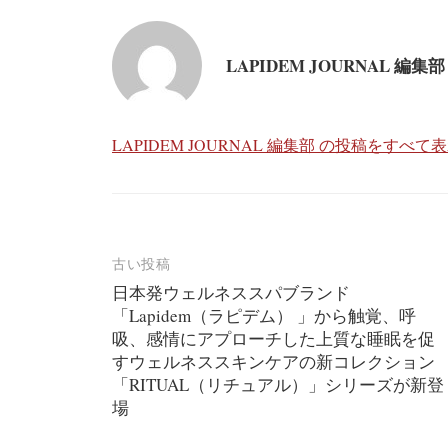
LAPIDEM JOURNAL 編集部
LAPIDEM JOURNAL 編集部 の投稿をすべて
投
古い投稿
日本発ウェルネススパブランド
稿
「Lapidem（ラピデム） 」から触覚、呼
ナ
吸、感情にアプローチした上質な睡眠を促
すウェルネススキンケアの新コレクション
ビ
「RITUAL（リチュアル）」シリーズが新登
ゲ
場
ー