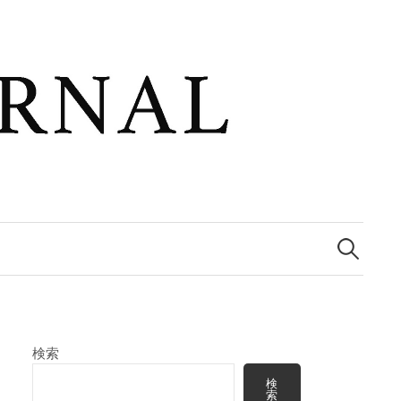
検
索:
検索
検
索