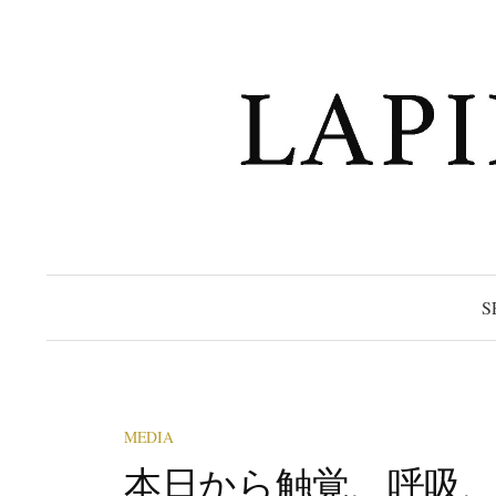
コ
ン
テ
ン
ツ
へ
ス
キ
ッ
プ
S
MEDIA
本日から触覚、呼吸