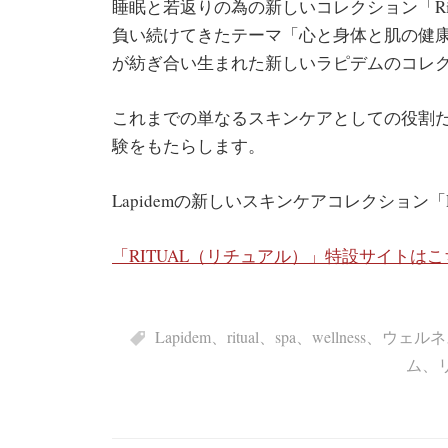
睡眠と若返りの為の新しいコレクション「Ritu
負い続けてきたテーマ「心と身体と肌の健
が紡ぎ合い生まれた新しいラピデムのコレ
これまでの単なるスキンケアとしての役割
験をもたらします。
Lapidemの新しいスキンケアコレクション「
「RITUAL（リチュアル）」特設サイトはこ
Lapidem
、
ritual
、
spa
、
wellness
、
ウェルネ
ム
、