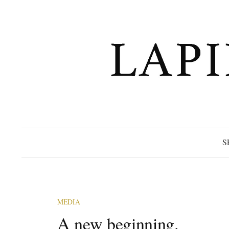
コ
ン
テ
ン
ツ
へ
ス
キ
ッ
プ
S
MEDIA
A new beginning.