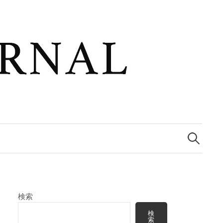
検
索:
検索
検
索