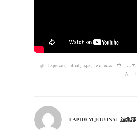
Lapidem
、
ritual
、
spa
、
wellness
、
ウェルネ
ム
、
LAPIDEM JOURNAL 編集部