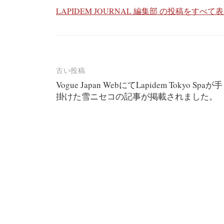
LAPIDEM JOURNAL 編集部 の投稿をすべて
投
古い投稿
Vogue Japan WebにてLapidem Tokyo Spaが手
稿
掛けた雪ニセコの記事が掲載されました。
ナ
ビ
ゲ
ー
シ
ョ
ン