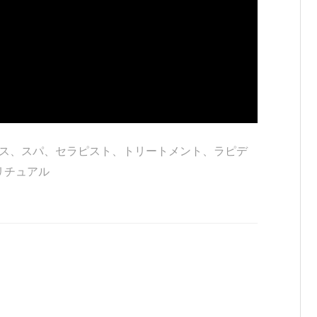
ス
、
スパ
、
セラピスト
、
トリートメント
、
ラピデ
リチュアル