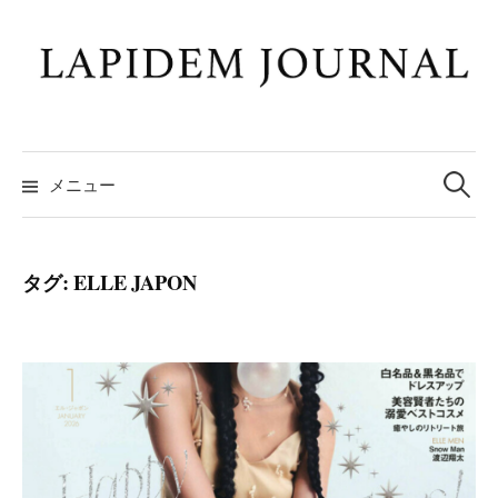
コ
ン
テ
ン
ツ
検
へ
索:
メニュー
ス
キ
ッ
タグ:
ELLE JAPON
プ