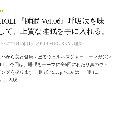
SS
IHOLI 『睡眠 Vol.06』呼吸法を味
して、上質な睡眠を手に入れる。
n
2022年7月26日
by
LAPIDEM JOURNAL 編集部
スパから美と健康を巡るウェルネスジャーニーマガジン
HOLI 。今回は、睡眠をテーマに全6回にわたり真のウェ
グを探ります。 睡眠 / Sleep Vol.6 は、『睡眠』
』。人現...