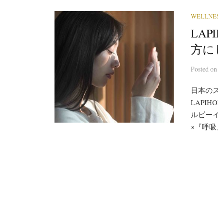
WELLNE
LAP
方に
Posted
o
日本の
LAPI
ルビーイン
×『呼吸