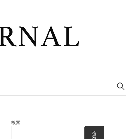
検
索:
検索
検
索