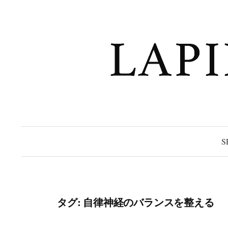
コ
ン
テ
ン
ツ
へ
ス
キ
ッ
プ
S
タグ:
自律神経のバランスを整える