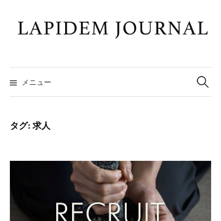
コ
ン
テ
ン
ツ
検
へ
索:
メニュー
ス
キ
ッ
タグ:
求人
プ