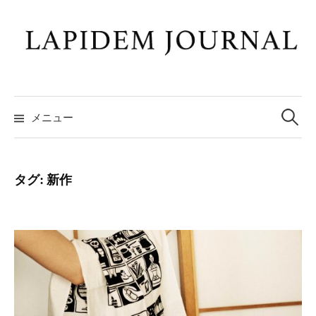
コ
ン
テ
ン
ツ
検
へ
索:
メニュー
ス
キ
ッ
タグ:
新作
プ