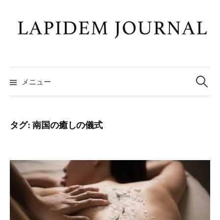
コ
ン
テ
ン
ツ
検
へ
索:
メニュー
ス
キ
ッ
タグ:
南国の癒しの儀式
プ