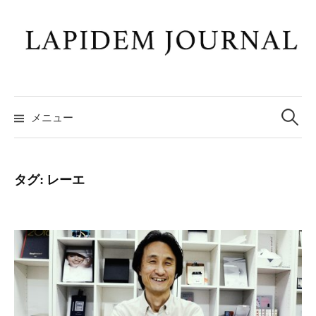
コ
ン
テ
ン
ツ
検
へ
索:
メニュー
ス
キ
ッ
タグ:
レーエ
プ