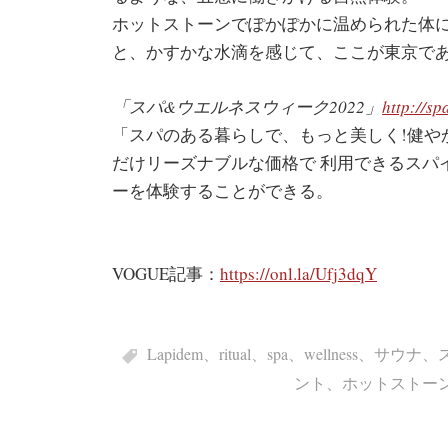
ホットストーンでぽかぽかに温められた体
と、かすかな水滴を感じて、ここが東京で
「スパ&ウエルネスウィーク2022」
http://sp
「スパのある暮らしで、もっと美しく!健や
だけリーズナブルな価格で 利用できるスパイ
ーを体験することができる。
VOGUE記事：
https://onl.la/Ufj3dqY
Lapidem
、
ritual
、
spa
、
wellness
、
サウナ
、
ント
、
ホットストー