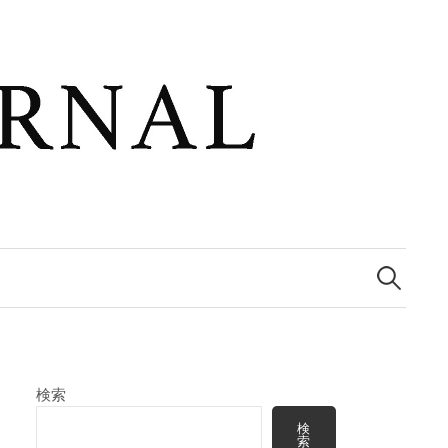
検
索:
検索
検
索