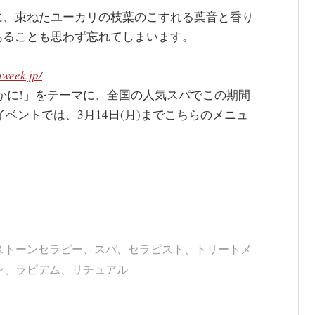
に、束ねたユーカリの枝葉のこすれる葉音と香り
あることも思わず忘れてしまいます。
aweek.jp/
かに!」をテーマに、全国の人気スパでこの期間
ベントでは、3月14日(月)までこちらのメニュ
ストーンセラピー
、
スパ
、
セラピスト
、
トリートメ
ン
、
ラピデム
、
リチュアル