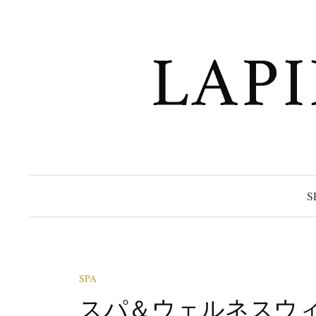
コ
ン
テ
ン
ツ
へ
ス
キ
ッ
プ
S
SPA
スパ＆ウェルネスウ